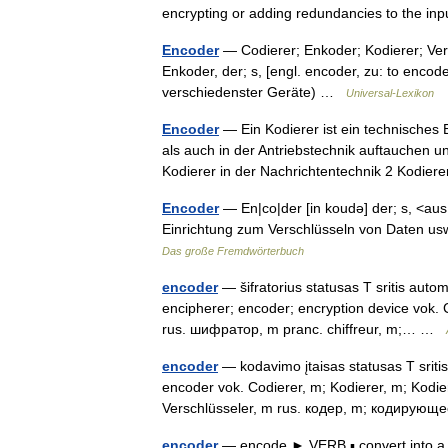
encrypting or adding redundancies to the 
Encoder
— Codierer; Enkoder; Kodierer; Versc
Enkoder, der; s, [engl. encoder, zu: to encode
verschiedenster Geräte) …
Universal-Lexikon
Encoder
— Ein Kodierer ist ein technisches 
als auch in der Antriebstechnik auftauchen 
Kodierer in der Nachrichtentechnik 2 Kodie
Encoder
— En|co|der [in koudə] der; s, <aus
Einrichtung zum Verschlüsseln von Daten us
Das große Fremdwörterbuch
encoder
— šifratorius statusas T sritis autom
encipherer; encoder; encryption device vok. C
rus. шифратор, m pranc. chiffreur, m;… …
encoder
— kodavimo įtaisas statusas T sritis
encoder vok. Codierer, m; Kodierer, m; Kodie
Verschlüsseler, m rus. кодер, m; кодиру
encoder
— encode ► VERB ▪ convert into 