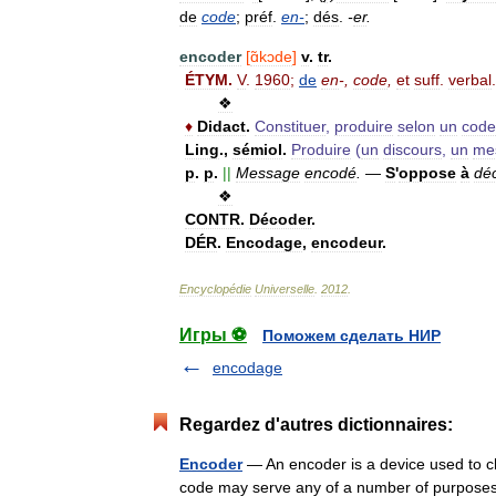
de
code
;
préf
.
en
-
;
dés
.
-
er
.
encoder
[
ɑ̃kɔde
]
v
.
tr
.
ÉTYM
.
V
.
1960
;
de
en
-,
code
,
et
suff
.
verbal
.
❖
♦
Didact
.
Constituer
,
produire
selon
un
code
Ling
.,
sémiol
.
Produire
(
un
discours
,
un
me
p
.
p
.
||
Message
encodé
.
—
S
'
oppose
à
dé
❖
CONTR
.
Décoder
.
DÉR
.
Encodage
,
encodeur
.
Encyclopédie
Universelle
.
2012
.
Игры ⚽
Поможем сделать НИР
encodage
Regardez d'autres dictionnaires:
Encoder
— An encoder is a device used to ch
code may serve any of a number of purposes 