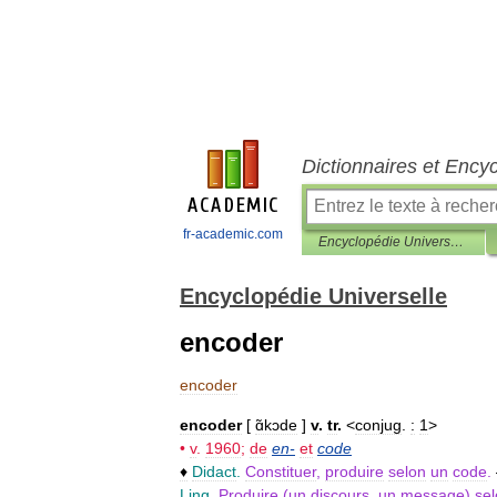
Dictionnaires et Ency
fr-academic.com
Encyclopédie Universelle
Encyclopédie Universelle
encoder
encoder
encoder
[
ɑ̃kɔde
]
v
.
tr
.
<
conjug
.
:
1
>
•
v
.
1960
;
de
en
-
et
code
♦
Didact
.
Constituer
,
produire
selon
un
code
.
Ling
.
Produire
(
un
discours
,
un
message
)
se