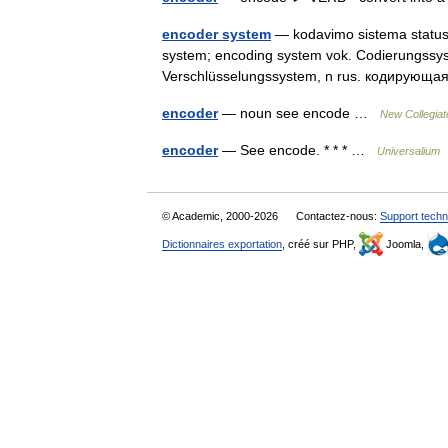
encoder system
— kodavimo sistema statusas
system; encoding system vok. Codierungssys
Verschlüsselungssystem, n rus. кодирующ
encoder
— noun see encode …
New Collegiat
encoder
— See encode. * * * …
Universalium
© Academic, 2000-2026
Contactez-nous:
Support techn
Dictionnaires exportation
, créé sur PHP,
Joomla,