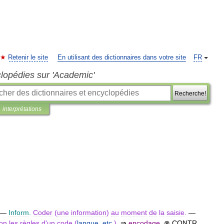
Retenir le site
En utilisant des dictionnaires dans votre site
FR
clopédies sur 'Academic'
Recherche!
interprétations
—
Inform
.
Coder
(
une
information
)
au
moment
de
la
saisie
.
—
lon
les
règles
d
'
un
code
(
langue
,
etc
.).
⇒
encodage
.
⊗
CONTR
.