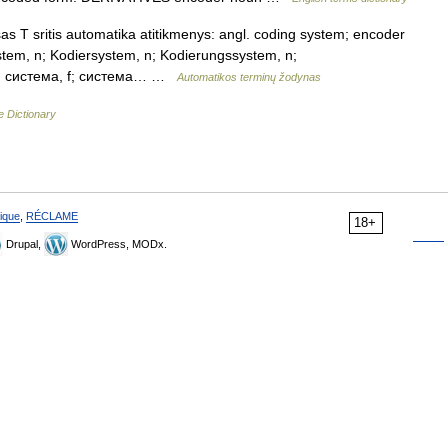
 T sritis automatika atitikmenys: angl. coding system; encoder
tem, n; Kodiersystem, n; Kodierungssystem, n;
ая система, f; система… …
Automatikos terminų žodynas
e Dictionary
ique
,
RÉCLAME
18+
Drupal,
WordPress, MODx.