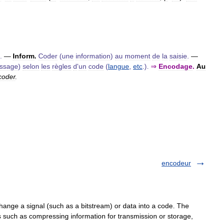
.
—
Inform
.
Coder
(
une
information
)
au
moment
de
la
saisie
.
—
ssage
)
selon
les
règles
d
'
un
code
(
langue
,
etc
.).
⇒
Encodage
.
Au
coder
.
encodeur
ange a signal (such as a bitstream) or data into a code. The
such as compressing information for transmission or storage,