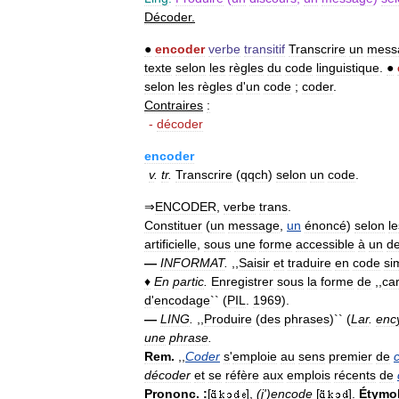
Décoder
.
●
encoder
verbe
transitif
Transcrire
un
mess
texte
selon
les
règles
du
code
linguistique
.
●
selon
les
règles
d
'
un
code
;
coder
.
Contraires
:
-
décoder
encoder
v
.
tr
.
Transcrire
(
qqch
)
selon
un
code
.
⇒
ENCODER
,
verbe
trans
.
Constituer
(
un
message
,
un
énoncé
)
selon
le
artificielle
,
sous
une
forme
accessible
à
un
de
—
INFORMAT
.
,,
Saisir
et
traduire
en
code
si
♦
En
partic
.
Enregistrer
sous
la
forme
de
,,
ca
d
'
encodage
`` (
PIL
.
1969
).
—
LING
.
,,
Produire
(
des
phrases
)`` (
Lar
.
enc
une
phrase
.
Rem
.
,,
Coder
s
'
emploie
au
sens
premier
de
décoder
et
se
réfère
aux
emplois
récents
de
Prononc
.
:
[
],
(
j
')
encode
[
].
Étymo