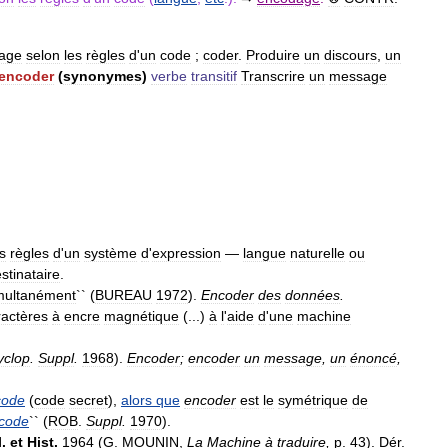
age
selon
les
règles
d
'
un
code
;
coder
.
Produire
un
discours
,
un
encoder
(
synonymes
)
verbe
transitif
Transcrire
un
message
s
règles
d
'
un
système
d
'
expression
—
langue
naturelle
ou
stinataire
.
multanément
`` (
BUREAU
1972
).
Encoder
des
données
.
ractères
à
encre
magnétique
(...)
à
l
'
aide
d
'
une
machine
yclop
.
Suppl
.
1968
).
Encoder
;
encoder
un
message
,
un
énoncé
,
code
(
code
secret
),
alors
que
encoder
est
le
symétrique
de
code
`` (
ROB
.
Suppl
.
1970
).
l
.
et
Hist
.
1964
(
G
.
MOUNIN
,
La
Machine
à
traduire
,
p
.
43
).
Dér
.