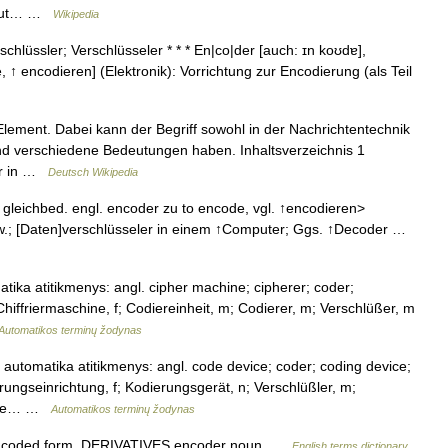
input… …
Wikipedia
hlüssler; Verschlüsseler * * * En|co|der [auch: ɪn koʊdɐ],
, ↑ encodieren] (Elektronik): Vorrichtung zur Encodierung (als Teil
Element. Dabei kann der Begriff sowohl in der Nachrichtentechnik
und verschiedene Bedeutungen haben. Inhaltsverzeichnis 1
rer in …
Deutsch Wikipedia
 gleichbed. engl. encoder zu to encode, vgl. ↑encodieren>
w.; [Daten]verschlüsseler in einem ↑Computer; Ggs. ↑Decoder …
atika atitikmenys: angl. cipher machine; cipherer; coder;
hiffriermaschine, f; Codiereinheit, m; Codierer, m; Verschlüßer, m
Automatikos terminų žodynas
 automatika atitikmenys: angl. code device; coder; coding device;
rungseinrichtung, f; Kodierungsgerät, n; Verschlüßler, m;
ющее… …
Automatikos terminų žodynas
a coded form. DERIVATIVES encoder noun …
English terms dictionary